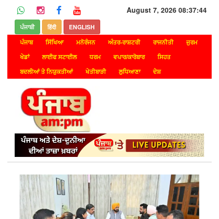
August 7, 2026 08:37:44
ਪੰਜਾਬੀ
हिंदी
ENGLISH
ਪੰਜਾਬ
ਸਿੱਖਿਆ
ਮਨੋਰੰਜਨ
ਅੰਤਰ-ਰਾਸ਼ਟਰੀ
ਰਾਜਨੀਤੀ
ਜੁਰਮ
ਖੇਡਾਂ
ਲਾਈਫ ਸਟਾਈਲ
ਧਰਮ
ਵਪਾਰ/ਕਾਰੋਬਾਰ
ਸਿਹਤ
ਬਦਲੀਆਂ ਤੇ ਨਿਯੁਕਤੀਆਂ
ਖੇਤੀਬਾੜੀ
ਲੁਧਿਆਣਾ
ਦੇਸ਼