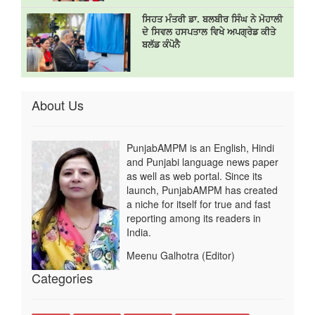
ਸਿਹਤ ਮੰਤਰੀ ਡਾ. ਬਲਬੀਰ ਸਿੰਘ ਨੇ ਮੋਹਾਲੀ
ਦੇ ਸਿਵਲ ਹਸਪਤਾਲ ਵਿਖੇ ਅਪਗ੍ਰੇਡ ਕੀਤੇ
ਬਲੱਡ ਕੰਪੋਨੈ
About Us
PunjabAMPM is an English, Hindi
and Punjabi language news paper
as well as web portal. Since its
launch, PunjabAMPM has created
a niche for itself for true and fast
reporting among its readers in
India.
Meenu Galhotra (Editor)
Categories