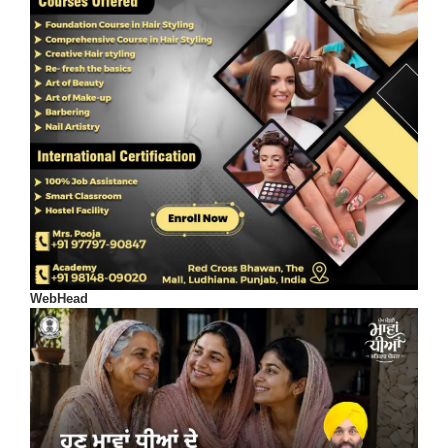
WebHead