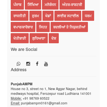
ਪੰਜਾਬ
ਸਿੱਖਿਆ
ਮਨੋਰੰਜਨ
ਅੰਤਰ-ਰਾਸ਼ਟਰੀ
ਰਾਜਨੀਤੀ
ਜੁਰਮ
ਖੇਡਾਂ
ਲਾਈਫ ਸਟਾਈਲ
ਧਰਮ
ਵਪਾਰ/ਕਾਰੋਬਾਰ
ਸਿਹਤ
ਬਦਲੀਆਂ ਤੇ ਨਿਯੁਕਤੀਆਂ
ਖੇਤੀਬਾੜੀ
ਲੁਧਿਆਣਾ
ਦੇਸ਼
We are Social
Address
PunjabAMPM
House no 3, street no 1, New Aggar Nagar, behind
mediways hospital, Ferozepur road Ludhiana 141001
Mobile:
+91 98769 60522
Email:
punjabampm0161@gmail.com