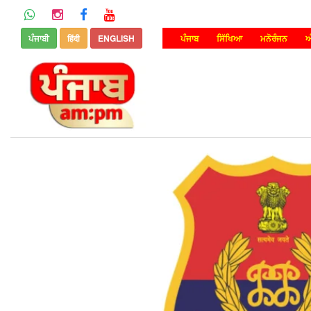
ਪੰਜਾਬੀ
हिंदी
ENGLISH
ਪੰਜਾਬ
ਸਿੱਖਿਆ
ਮਨੋਰੰਜਨ
ਅ