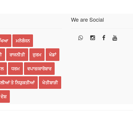
We are Social
ੱਖਿਆ
ਮਨੋਰੰਜਨ
ੀ
ਰਾਜਨੀਤੀ
ਜੁਰਮ
ਖੇਡਾਂ
ਈਲ
ਧਰਮ
ਵਪਾਰ/ਕਾਰੋਬਾਰ
ਲੀਆਂ ਤੇ ਨਿਯੁਕਤੀਆਂ
ਖੇਤੀਬਾੜੀ
ਦੇਸ਼