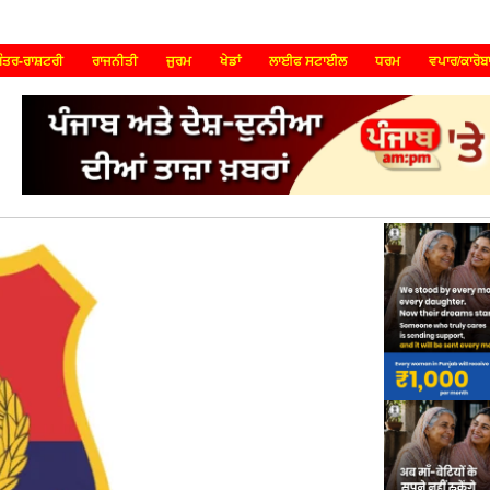
ੰਤਰ-ਰਾਸ਼ਟਰੀ
ਰਾਜਨੀਤੀ
ਜੁਰਮ
ਖੇਡਾਂ
ਲਾਈਫ ਸਟਾਈਲ
ਧਰਮ
ਵਪਾਰ/ਕਾਰੋਬ