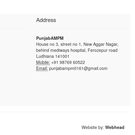
Address
PunjabAMPM
House no 3, street no 1, New Aggar Nagar,
behind mediways hospital, Ferozepur road
Ludhiana 141001
Mobile:
+91 98769 60522
Email:
punjabampm0161@gmail.com
Website by:
Webhead