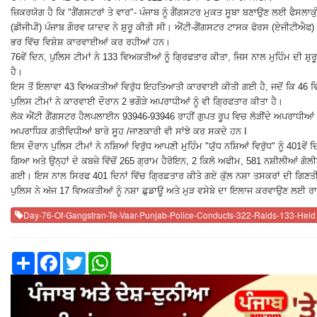
ਜ਼ਿਕਰਯੋਗ ਹੈ ਕਿ "ਗੈਂਗਸਟਰਾਂ ਤੇ ਵਾਰ"- ਪੰਜਾਬ ਨੂੰ ਗੈਂਗਸਟਰ ਮੁਕਤ ਸੂਬਾ ਬਣਾਉਣ ਲਈ ਫੈਸਲਾਕ
(ਡੀਜੀਪੀ) ਪੰਜਾਬ ਗੌਰਵ ਯਾਦਵ ਨੇ ਸ਼ੁਰੂ ਕੀਤੀ ਸੀ। ਐਂਟੀ-ਗੈਂਗਸਟਰ ਟਾਸਕ ਫੋਰਸ (ਏਜੀਟੀਐਫ) ਪ
ਭਰ ਵਿੱਚ ਵਿਸ਼ੇਸ਼ ਕਾਰਵਾਈਆਂ ਕਰ ਰਹੀਆਂ ਹਨ।
76ਵੇਂ ਦਿਨ, ਪੁਲਿਸ ਟੀਮਾਂ ਨੇ 133 ਵਿਅਕਤੀਆਂ ਨੂੰ ਗ੍ਰਿਫਤਾਰ ਕੀਤਾ, ਜਿਸ ਨਾਲ ਮੁਹਿੰਮ ਦੀ ਸ਼
ਹੈ।
ਇਸ ਤੋਂ ਇਲਾਵਾ 43 ਵਿਅਕਤੀਆਂ ਵਿਰੁੱਧ ਇਹਤਿਆਤੀ ਕਾਰਵਾਈ ਕੀਤੀ ਗਈ ਹੈ, ਜਦੋਂ ਕਿ 46 ਵਿਅ
ਪੁਲਿਸ ਟੀਮਾਂ ਨੇ ਕਾਰਵਾਈ ਦੌਰਾਨ 2 ਭਗੌੜੇ ਅਪਰਾਧੀਆਂ ਨੂੰ ਵੀ ਗ੍ਰਿਫਤਾਰ ਕੀਤਾ ਹੈ।
ਲੋਕ ਐਂਟੀ ਗੈਂਗਸਟਰ ਹੈਲਪਲਾਈਨ 93946-93946 ਰਾਹੀਂ ਗੁਪਤ ਰੂਪ ਵਿਚ ਲੋੜੀਂਦੇ ਅਪਰਾਧੀਆਂ 
ਅਪਰਾਧਿਕ ਗਤੀਵਿਧੀਆਂ ਬਾਰੇ ਸੂਹ /ਜਾਣਕਾਰੀ ਵੀ ਸਾਂਝੇ ਕਰ ਸਕਦੇ ਹਨ I
ਇਸ ਦੌਰਾਨ ਪੁਲਿਸ ਟੀਮਾਂ ਨੇ ਨਸ਼ਿਆਂ ਵਿਰੁੱਧ ਆਪਣੀ ਮੁਹਿੰਮ "ਯੁੱਧ ਨਸ਼ਿਆਂ ਵਿਰੁੱਧ" ਨੂੰ 401ਵੇਂ
ਗਿਆ ਅਤੇ ਉਨ੍ਹਾਂ ਦੇ ਕਬਜ਼ੇ ਵਿੱਚੋਂ 265 ਗ੍ਰਾਮ ਹੈਰੋਇਨ, 2 ਕਿਲੋ ਅਫੀਮ, 581 ਨਸ਼ੀਲੀਆਂ ਗ
ਗਈ। ਇਸ ਨਾਲ ਸਿਰਫ 401 ਦਿਨਾਂ ਵਿੱਚ ਗ੍ਰਿਫ਼ਤਾਰ ਕੀਤੇ ਗਏ ਕੁੱਲ ਨਸ਼ਾ ਤਸਕਰਾਂ ਦੀ ਗਿਣਤੀ 57
ਪੁਲਿਸ ਨੇ ਅੱਜ 17 ਵਿਅਕਤੀਆਂ ਨੂੰ ਨਸ਼ਾ ਛੁਡਾਊ ਅਤੇ ਮੁੜ ਵਸੇਬੇ ਦਾ ਇਲਾਜ ਕਰਵਾਉਣ ਲਈ ਰਾਜ
Day-76-Of-Gangstran-Te-Vaar-Punjab-Police-Conducts-322-Raids-133-Held
Share
Facebook
Twitter
WhatsApp