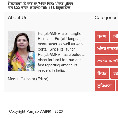
ਗੈਂਗਸਟਰਾਂ ‘ਤੇ ਵਾਰ ਦਾ 76ਵਾਂ ਦਿਨ: ਪੰਜਾਬ ਪੁਲਿਸ
ਵੱਲੋਂ 322 ਥਾਵਾਂ ‘ਤੇ ਛਾਪੇਮਾਰੀ; 133 ਗ੍ਰਿਫ਼ਤਾਰ
About Us
Categories
PunjabAMPM is an English,
ਪੰਜਾਬ
ਸਿ
Hindi and Punjabi language
news paper as well as web
ਅੰਤਰ-ਰਾਸ਼ਟਰ
portal. Since its launch,
PunjabAMPM has created a
niche for itself for true and
ਲਾਈਫ ਸਟਾ
fast reporting among its
readers in India.
ਸਿਹਤ
ਬਦ
Meenu Galhotra (Editor)
ਲੁਧਿਆਣਾ
Copyright
Punjab AMPM
| 2023