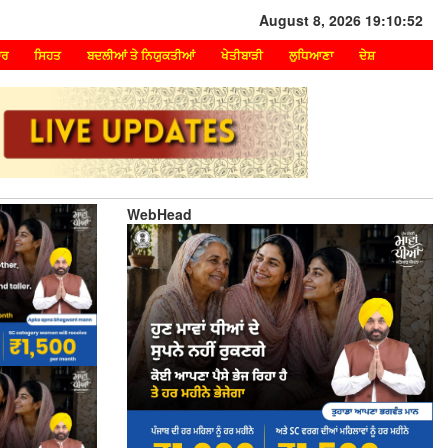
August 8, 2026 19:10:52
ਾਰ
ਸਿਹਤ
ਬਦਲੀਆਂ ਤੇ ਨਿਯੁਕਤੀਆਂ
ਖੇਤੀਬਾੜੀ
ਲੁਧਿਆਣਾ
ਦੇਸ਼
WebHead