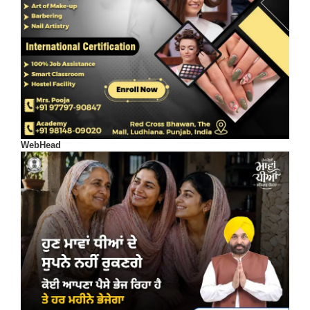
WebHead