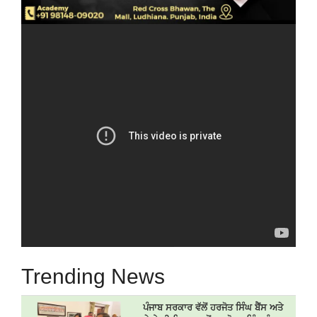
Trending News
ਪੰਜਾਬ ਸਰਕਾਰ ਵੱਲੋਂ ਹਰਜੋਤ ਸਿੰਘ ਬੈਂਸ ਅਤੇ