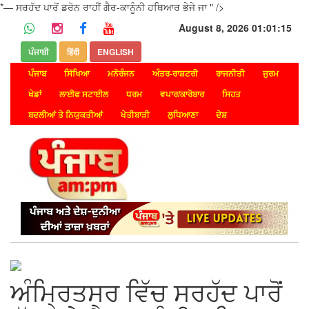
*— ਸਰਹੱਦ ਪਾਰੋਂ ਡਰੋਨ ਰਾਹੀਂ ਗੈਰ-ਕਾਨੂੰਨੀ ਹਥਿਆਰ ਭੇਜੇ ਜਾ " />
August 8, 2026 01:01:15
ਪੰਜਾਬੀ
हिंदी
ENGLISH
ਪੰਜਾਬ
ਸਿੱਖਿਆ
ਮਨੋਰੰਜਨ
ਅੰਤਰ-ਰਾਸ਼ਟਰੀ
ਰਾਜਨੀਤੀ
ਜੁਰਮ
ਖੇਡਾਂ
ਲਾਈਫ ਸਟਾਈਲ
ਧਰਮ
ਵਪਾਰ/ਕਾਰੋਬਾਰ
ਸਿਹਤ
ਬਦਲੀਆਂ ਤੇ ਨਿਯੁਕਤੀਆਂ
ਖੇਤੀਬਾੜੀ
ਲੁਧਿਆਣਾ
ਦੇਸ਼
ਅੰਮ੍ਰਿਤਸਰ ਵਿੱਚ ਸਰਹੱਦ ਪਾਰੋਂ