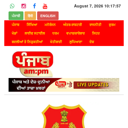
August 7, 2026 10:17:57
ਪੰਜਾਬੀ
हिंदी
ENGLISH
ਪੰਜਾਬ
ਸਿੱਖਿਆ
ਮਨੋਰੰਜਨ
ਅੰਤਰ-ਰਾਸ਼ਟਰੀ
ਰਾਜਨੀਤੀ
ਜੁਰਮ
ਖੇਡਾਂ
ਲਾਈਫ ਸਟਾਈਲ
ਧਰਮ
ਵਪਾਰ/ਕਾਰੋਬਾਰ
ਸਿਹਤ
ਬਦਲੀਆਂ ਤੇ ਨਿਯੁਕਤੀਆਂ
ਖੇਤੀਬਾੜੀ
ਲੁਧਿਆਣਾ
ਦੇਸ਼