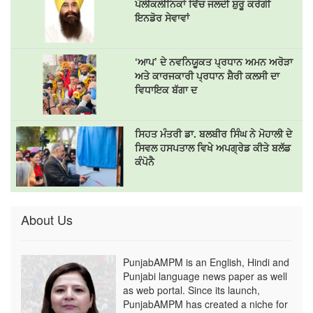
ਪੌਲੀਕਲੀਨਿਕਾਂ ਵਿੱਚ ਜਲਦੀ ਸ਼ੁਰੂ ਕਰੇਗੀ
ਇਨਡੋਰ ਸੇਵਾਵਾਂ
‘ਆਪ’ ਦੇ ਨਵਨਿਯੂਕਤ ਪ੍ਰਧਾਨ ਅਮਨ ਅਰੋੜਾ
ਅਤੇ ਕਾਰਜਕਾਰੀ ਪ੍ਰਧਾਨ ਸ਼ੈਰੀ ਕਲਸੀ ਦਾ
ਵਿਧਾਇਕ ਬੱਗਾ ਦ
ਸਿਹਤ ਮੰਤਰੀ ਡਾ. ਬਲਬੀਰ ਸਿੰਘ ਨੇ ਮੋਹਾਲੀ ਦੇ
ਸਿਵਲ ਹਸਪਤਾਲ ਵਿਖੇ ਅਪਗ੍ਰੇਡ ਕੀਤੇ ਬਲੱਡ
ਕੰਪੋਨੈ
About Us
PunjabAMPM is an English, Hindi and
Punjabi language news paper as well
as web portal. Since its launch,
PunjabAMPM has created a niche for