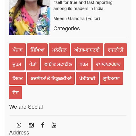
itself for true and fast reporting
among its readers in India.
Meenu Galhotra (Editor)
Categories
ਪੰਜਾਬ
ਸਿੱਖਿਆ
ਮਨੋਰੰਜਨ
ਅੰਤਰ-ਰਾਸ਼ਟਰੀ
ਰਾਜਨੀਤੀ
ਜੁਰਮ
ਖੇਡਾਂ
ਲਾਈਫ ਸਟਾਈਲ
ਧਰਮ
ਵਪਾਰ/ਕਾਰੋਬਾਰ
ਸਿਹਤ
ਬਦਲੀਆਂ ਤੇ ਨਿਯੁਕਤੀਆਂ
ਖੇਤੀਬਾੜੀ
ਲੁਧਿਆਣਾ
ਦੇਸ਼
We are Social
Address