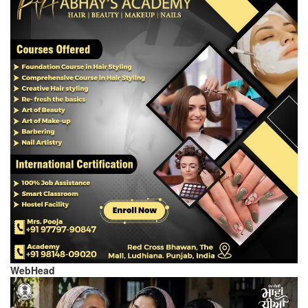
WebHead