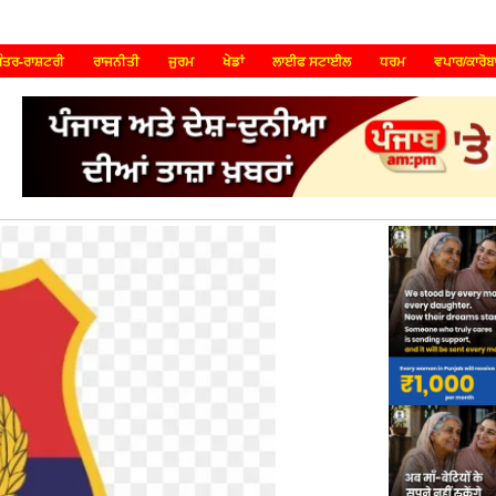
ੰਤਰ-ਰਾਸ਼ਟਰੀ
ਰਾਜਨੀਤੀ
ਜੁਰਮ
ਖੇਡਾਂ
ਲਾਈਫ ਸਟਾਈਲ
ਧਰਮ
ਵਪਾਰ/ਕਾਰੋਬ