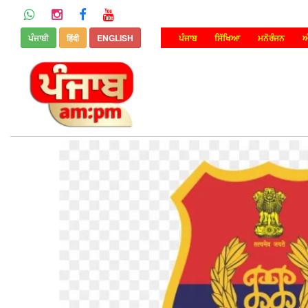
ਪੰਜਾਬੀ
हिंदी
ENGLISH
ਪੰਜਾਬ
ਸਿੱਖਿਆ
ਮਨੋਰੰਜਨ
ਅ