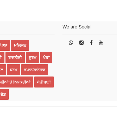
We are Social
ੱਖਿਆ
ਮਨੋਰੰਜਨ
ੀ
ਰਾਜਨੀਤੀ
ਜੁਰਮ
ਖੇਡਾਂ
ਈਲ
ਧਰਮ
ਵਪਾਰ/ਕਾਰੋਬਾਰ
ਲੀਆਂ ਤੇ ਨਿਯੁਕਤੀਆਂ
ਖੇਤੀਬਾੜੀ
ਦੇਸ਼