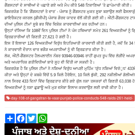
ਗੈਂਗਸਟਰਾਂ ਦੇ ਸਾਥੀਆਂ ਦੇ ਪਛਾਣੇ ਗਏ ਅਤੇ ਮੈਪ ਕੀਤੇ 548 ਟਿਕਾਣਿਆਂ ’ਤੇ ਛਾਪੇਮਾਰੀ ਕੀਤੀ।
ਜ਼ਿਕਰਯੋਗ ਹੈ ਕਿ ‘ਗੈਂਗਸਟਰਾਂ ਤੇ ਵਾਰ’ - ਪੰਜਾਬ ਨੂੰ ਗੈਂਗਸਟਰ ਮੁਕਤ ਸੂਬਾ ਬਣਾਉਣ ਲਈ ਫੈਸਲਾਕ
ਡਾਇਰੈਕਟਰ ਜਨਰਲ (ਡੀਜੀਪੀ) ਪੰਜਾਬ ਗੌਰਵ ਯਾਦਵ ਵੱਲੋਂ ਕੀਤੀ ਗਈ ਸੀ। ਐਂਟੀ-ਗੈਂਗਸਟਰ ਟਾਸ
ਦੀਆਂ ਪੁਲਿਸ ਟੀਮਾਂ ਸੂਬੇ ਭਰ ਵਿੱਚ ਵਿਸ਼ੇਸ਼ ਕਾਰਵਾਈਆਂ ਕਰ ਰਹੀਆਂ ਹਨ।
ਉਨ੍ਹਾਂ ਦੱਸਿਆ ਕਿ 108ਵੇਂ ਦਿਨ ਪੁਲਿਸ ਟੀਮਾਂ ਨੇ ਪੰਜ ਹਥਿਆਰਾਂ ਸਮੇਤ 261 ਵਿਅਕਤੀਆਂ ਨੂੰ ਗ੍
ਗ੍ਰਿਫ਼ਤਾਰੀਆਂ ਦੀ ਗਿਣਤੀ 27,621 ਹੋ ਗਈ ਹੈ।
ਇਸ ਤੋਂ ਇਲਾਵਾ 126 ਵਿਅਕਤੀਆਂ ਵਿਰੁੱਧ ਇਹਤਿਆਤੀ ਕਾਰਵਾਈ ਕੀਤੀ ਗਈ ਹੈ, ਜਦੋਂ ਕਿ 34 ਵਿਅ
ਨੇ ਕਾਰਵਾਈ ਦੌਰਾਨ ਚਾਰ ਭਗੌੜ ਅਪਰਾਧੀਆਂ ਨੂੰ ਵੀ ਗ੍ਰਿਫ਼ਤਾਰ ਕੀਤਾ ਹੈ।
ਲੋਕ, ਐਂਟੀ-ਗੈਂਗਸਟਰ ਹੈਲਪਲਾਈਨ ਨੰਬਰ 93946-93946 ਰਾਹੀਂ ਗੁਪਤ ਰੂਪ ਵਿੱਚ ਲੋੜੀਂਦੇ ਅਪ
ਅਤੇ ਅਪਰਾਧਿਕ ਗਤੀਵਿਧੀਆਂ ਬਾਰੇ ਸੂਹ ਵੀ ਦਿੱਤੀ ਜਾ ਸਕਦੀ ਹੈ।
ਜ਼ਿਕਰਯੋਗ ਹੈ ਕਿ ਪੁਲਿਸ ਟੀਮਾਂ ਨੇ ਨਸ਼ਿਆਂ ਵਿਰੁੱਧ ਆਪਣੀ ਮੁਹਿੰਮ ‘ਯੁੱਧ ਨਸ਼ਿਆਂ ਵਿਰੱੁਧ’ 433ਵ
ਕੀਤਾ ਅਤੇ ਉਨ੍ਹਾਂ ਦੇ ਕਬਜ਼ੇ ਵਿੱਚੋਂ 5.9 ਕਿਲੋ ਹੈਰੋਇਨ, 10 ਕਿਲੋ ਭੁੱਕੀ, 292 ਨਸ਼ੀਲੀਆਂ ਗੋ
ਨਾਲ ਸਿਰਫ 433 ਦਿਨਾਂ ਵਿੱਚ ਗ੍ਰਿਫ਼ਤਾਰ ਕੀਤੇ ਗਏ ਕੁੱਲ ਨਸ਼ਾ ਤਸਕਰਾਂ ਦੀ ਗਿਣਤੀ 63,038 ਹੋ
ਵਿਅਕਤੀਆਂ ਨੂੰ ਨਸ਼ਾ ਛੁਡਾਊ ਅਤੇ ਮੁੜ ਵਸੇਬਾ ਇਲਾਜ ਕਰਵਾਉਣ ਲਈ ਰਾਜ਼ੀ ਕੀਤਾ ਹੈ।
-day-108-of-gangstran-te-vaar-punjab-police-conducts-548-raids-261-held-
Share
Facebook
Twitter
WhatsApp