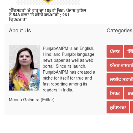
*ਗੈਂਗਸਟਰਾਂ ’ਤੇ ਵਾਰ ਦਾ 108ਵਾਂ ਦਿਨ: ਪੰਜਾਬ ਪੁਲਿਸ
ਨੇ 548 ਥਾਵਾਂ ’ਤੇ ਕੀਤੀ ਛਾਪੇਮਾਰੀ ; 261
ਗ੍ਰਿਫ਼ਤਾਰ*
About Us
Categories
PunjabAMPM is an English,
ਪੰਜਾਬ
ਸਿ
Hindi and Punjabi language
news paper as well as web
ਅੰਤਰ-ਰਾਸ਼ਟਰ
portal. Since its launch,
PunjabAMPM has created a
niche for itself for true and
ਲਾਈਫ ਸਟਾ
fast reporting among its
readers in India.
ਸਿਹਤ
ਬਦ
Meenu Galhotra (Editor)
ਲੁਧਿਆਣਾ