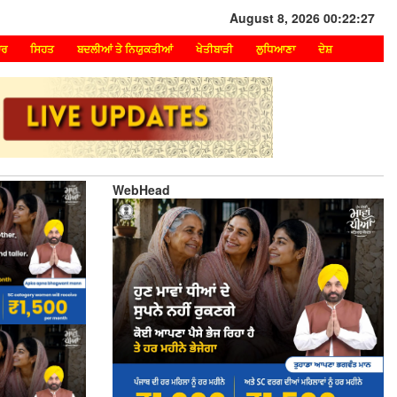
August 8, 2026 00:22:27
ਾਰ
ਸਿਹਤ
ਬਦਲੀਆਂ ਤੇ ਨਿਯੁਕਤੀਆਂ
ਖੇਤੀਬਾੜੀ
ਲੁਧਿਆਣਾ
ਦੇਸ਼
WebHead