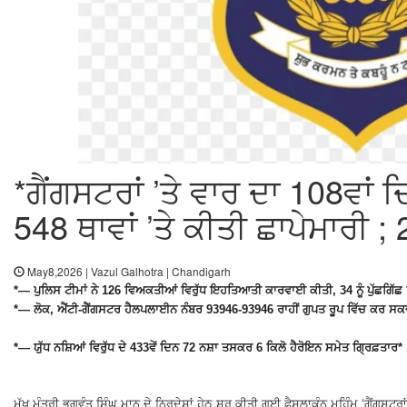
*ਗੈਂਗਸਟਰਾਂ ’ਤੇ ਵਾਰ ਦਾ 108ਵਾਂ ਦ
548 ਥਾਵਾਂ ’ਤੇ ਕੀਤੀ ਛਾਪੇਮਾਰੀ 
May8,2026 | Vazul Galhotra | Chandigarh
*— ਪੁਲਿਸ ਟੀਮਾਂ ਨੇ 126 ਵਿਅਕਤੀਆਂ ਵਿਰੁੱਧ ਇਹਤਿਆਤੀ ਕਾਰਵਾਈ ਕੀਤੀ, 34 ਨੂੰ ਪੁੱਛਗਿੱਛ ਪ
*— ਲੋਕ, ਐਂਟੀ-ਗੈਂਗਸਟਰ ਹੈਲਪਲਾਈਨ ਨੰਬਰ 93946-93946 ਰਾਹੀਂ ਗੁਪਤ ਰੂਪ ਵਿੱਚ ਕਰ ਸਕਦੇ
*— ਯੁੱਧ ਨਸ਼ਿਆਂ ਵਿਰੁੱਧ ਦੇ 433ਵੇਂ ਦਿਨ 72 ਨਸ਼ਾ ਤਸਕਰ 6 ਕਿਲੋ ਹੈਰੋਇਨ ਸਮੇਤ ਗ੍ਰਿਫ਼ਤਾਰ*
ਮੁੱਖ ਮੰਤਰੀ ਭਗਵੰਤ ਸਿੰਘ ਮਾਨ ਦੇ ਨਿਰਦੇਸ਼ਾਂ ਹੇਠ ਸ਼ੁਰੂ ਕੀਤੀ ਗਈ ਫੈਸਲਾਕੁੰਨ ਮੁਹਿੰਮ ‘ਗੈਂਗਸਟਰਾਂ