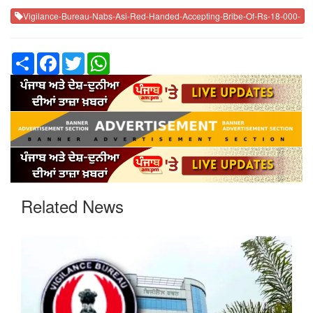
Vigilance-Bureau-Nabs-Asi-Red-Handed-Accepting-Bribe-Of-Rs-18-000-
Share
Facebook
Twitter
WhatsApp
Related News