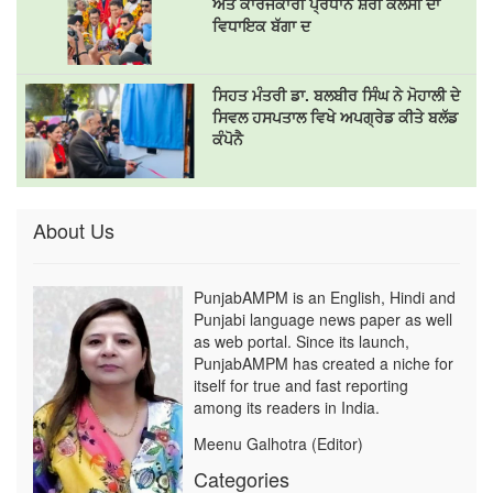
ਅਤੇ ਕਾਰਜਕਾਰੀ ਪ੍ਰਧਾਨ ਸ਼ੈਰੀ ਕਲਸੀ ਦਾ
ਵਿਧਾਇਕ ਬੱਗਾ ਦ
ਸਿਹਤ ਮੰਤਰੀ ਡਾ. ਬਲਬੀਰ ਸਿੰਘ ਨੇ ਮੋਹਾਲੀ ਦੇ
ਸਿਵਲ ਹਸਪਤਾਲ ਵਿਖੇ ਅਪਗ੍ਰੇਡ ਕੀਤੇ ਬਲੱਡ
ਕੰਪੋਨੈ
About Us
PunjabAMPM is an English, Hindi and
Punjabi language news paper as well
as web portal. Since its launch,
PunjabAMPM has created a niche for
itself for true and fast reporting
among its readers in India.
Meenu Galhotra (Editor)
Categories