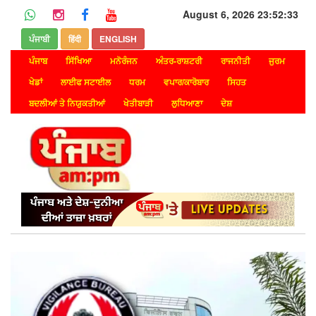
August 6, 2026 23:52:33
ਪੰਜਾਬੀ
हिंदी
ENGLISH
ਪੰਜਾਬ
ਸਿੱਖਿਆ
ਮਨੋਰੰਜਨ
ਅੰਤਰ-ਰਾਸ਼ਟਰੀ
ਰਾਜਨੀਤੀ
ਜੁਰਮ
ਖੇਡਾਂ
ਲਾਈਫ ਸਟਾਈਲ
ਧਰਮ
ਵਪਾਰ/ਕਾਰੋਬਾਰ
ਸਿਹਤ
ਬਦਲੀਆਂ ਤੇ ਨਿਯੁਕਤੀਆਂ
ਖੇਤੀਬਾੜੀ
ਲੁਧਿਆਣਾ
ਦੇਸ਼