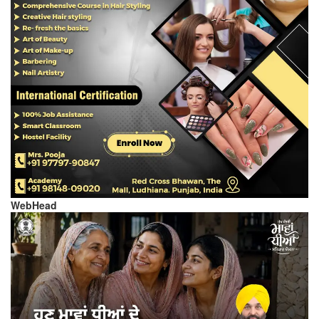
WebHead