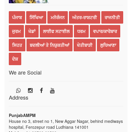
ਪੰਜਾਬ
ਸਿੱਖਿਆ
ਮਨੋਰੰਜਨ
ਅੰਤਰ-ਰਾਸ਼ਟਰੀ
ਰਾਜਨੀਤੀ
ਜੁਰਮ
ਖੇਡਾਂ
ਲਾਈਫ ਸਟਾਈਲ
ਧਰਮ
ਵਪਾਰ/ਕਾਰੋਬਾਰ
ਸਿਹਤ
ਬਦਲੀਆਂ ਤੇ ਨਿਯੁਕਤੀਆਂ
ਖੇਤੀਬਾੜੀ
ਲੁਧਿਆਣਾ
ਦੇਸ਼
We are Social
Address
PunjabAMPM
House no 3, street no 1, New Aggar Nagar, behind mediways
hospital, Ferozepur road Ludhiana 141001