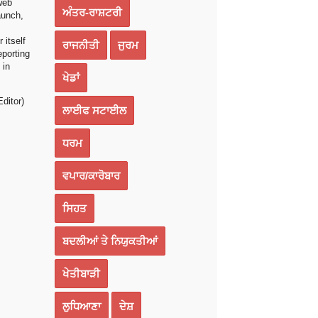
web
ਅੰਤਰ-ਰਾਸ਼ਟਰੀ
launch,
s
 itself
ਰਾਜਨੀਤੀ
ਜੁਰਮ
eporting
 in
ਖੇਡਾਂ
ditor)
ਲਾਈਫ ਸਟਾਈਲ
ਧਰਮ
ਵਪਾਰ/ਕਾਰੋਬਾਰ
ਸਿਹਤ
ਬਦਲੀਆਂ ਤੇ ਨਿਯੁਕਤੀਆਂ
ਖੇਤੀਬਾੜੀ
ਲੁਧਿਆਣਾ
ਦੇਸ਼