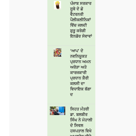
ਪੰਜਾਬ ਸਰਕਾਰ
ਸੂਬੇ ਦੇ ਛੇ
ਵੈਟਰਨਰੀ
ਪੌਲੀਕਲੀਨਿਕਾਂ
ਵਿੱਚ ਜਲਦੀ
ਸ਼ੁਰੂ ਕਰੇਗੀ
ਇਨਡੋਰ ਸੇਵਾਵਾਂ
‘ਆਪ’ ਦੇ
ਨਵਨਿਯੂਕਤ
ਪ੍ਰਧਾਨ ਅਮਨ
ਅਰੋੜਾ ਅਤੇ
ਕਾਰਜਕਾਰੀ
ਪ੍ਰਧਾਨ ਸ਼ੈਰੀ
ਕਲਸੀ ਦਾ
ਵਿਧਾਇਕ ਬੱਗਾ
ਦ
ਸਿਹਤ ਮੰਤਰੀ
ਡਾ. ਬਲਬੀਰ
ਸਿੰਘ ਨੇ ਮੋਹਾਲੀ
ਦੇ ਸਿਵਲ
ਹਸਪਤਾਲ ਵਿਖੇ