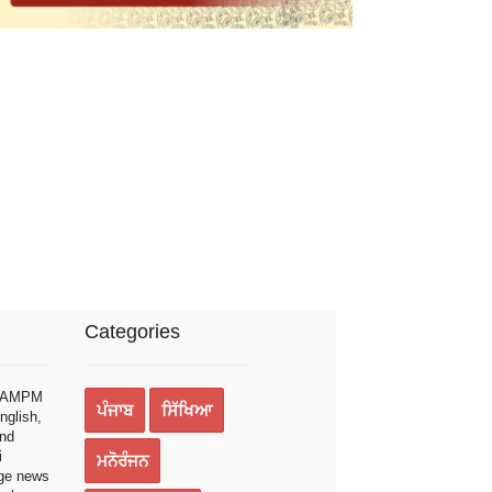
Categories
bAMPM
ਪੰਜਾਬ
ਸਿੱਖਿਆ
nglish,
and
i
ਮਨੋਰੰਜਨ
ge news