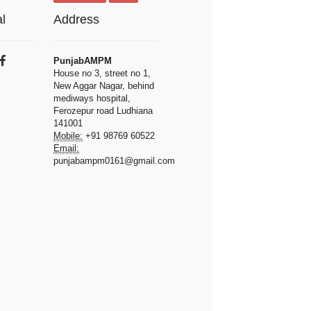
l
Address
PunjabAMPM
House no 3, street no 1,
New Aggar Nagar, behind
mediways hospital,
Ferozepur road Ludhiana
141001
Mobile:
+91 98769 60522
Email:
punjabampm0161@gmail.com