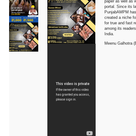
paper as well as 
portal. Since its 
PunjabAMPM ha
created a niche for
for true and fast r
among its readers
India.
Meenu Galhotra (E