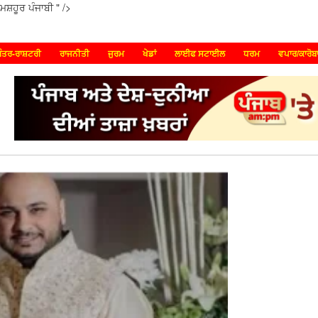
ਮਸ਼ਹੂਰ ਪੰਜਾਬੀ " />
ੰਤਰ-ਰਾਸ਼ਟਰੀ
ਰਾਜਨੀਤੀ
ਜੁਰਮ
ਖੇਡਾਂ
ਲਾਈਫ ਸਟਾਈਲ
ਧਰਮ
ਵਪਾਰ/ਕਾਰੋਬ