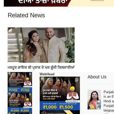
Related News
ਮਸ਼ਹੂਰ ਗਾਇਕ ਬੀ ਪ੍ਰਾਕ ਦੇ ਘਰ ਗੂੰਜੀ ਕਿਲਕਾਰੀਆਂ
WebHead
About Us
Punja
is an E
Hindi 
Punjab
langua