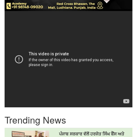
Trending News
ਪੰਜਾਬ ਸਰਕਾਰ ਵੱਲੋਂ ਹਰਜੋਤ ਸਿੰਘ ਬੈਂਸ ਅਤੇ