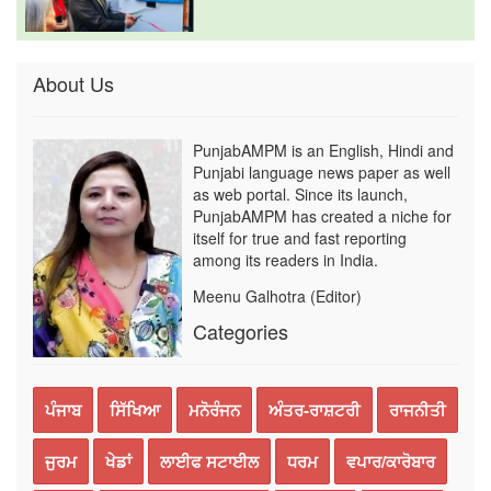
About Us
PunjabAMPM is an English, Hindi and
Punjabi language news paper as well
as web portal. Since its launch,
PunjabAMPM has created a niche for
itself for true and fast reporting
among its readers in India.
Meenu Galhotra (Editor)
Categories
ਪੰਜਾਬ
ਸਿੱਖਿਆ
ਮਨੋਰੰਜਨ
ਅੰਤਰ-ਰਾਸ਼ਟਰੀ
ਰਾਜਨੀਤੀ
ਜੁਰਮ
ਖੇਡਾਂ
ਲਾਈਫ ਸਟਾਈਲ
ਧਰਮ
ਵਪਾਰ/ਕਾਰੋਬਾਰ