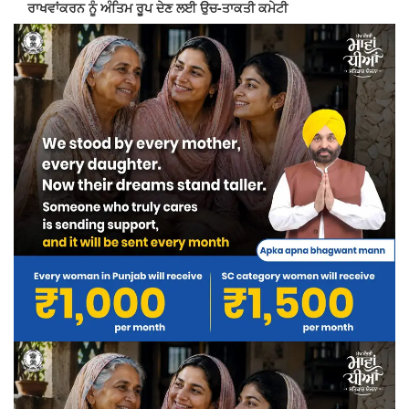
ਰਾਖਵਾਂਕਰਨ ਨੂੰ ਅੰਤਿਮ ਰੂਪ ਦੇਣ ਲਈ ਉਚ-ਤਾਕਤੀ ਕਮੇਟੀ