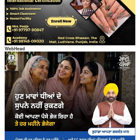
WebHead