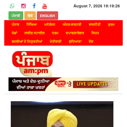
August 7, 2026 19:19:26
ਪੰਜਾਬੀ
हिंदी
ENGLISH
ਪੰਜਾਬ
ਸਿੱਖਿਆ
ਮਨੋਰੰਜਨ
ਅੰਤਰ-ਰਾਸ਼ਟਰੀ
ਰਾਜਨੀਤੀ
ਜੁਰਮ
ਖੇਡਾਂ
ਲਾਈਫ ਸਟਾਈਲ
ਧਰਮ
ਵਪਾਰ/ਕਾਰੋਬਾਰ
ਸਿਹਤ
ਬਦਲੀਆਂ ਤੇ ਨਿਯੁਕਤੀਆਂ
ਖੇਤੀਬਾੜੀ
ਲੁਧਿਆਣਾ
ਦੇਸ਼