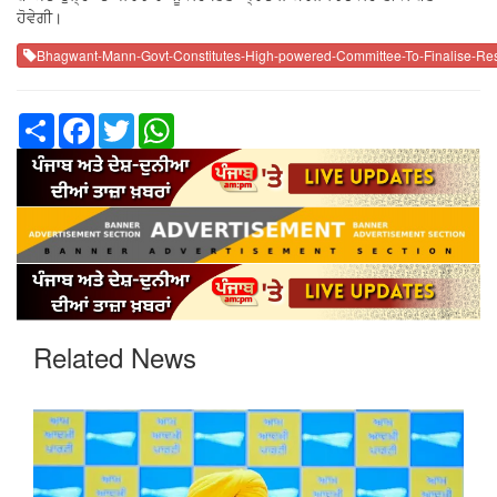
ਹੋਵੇਗੀ।
Bhagwant-Mann-Govt-Constitutes-High-powered-Committee-To-Finalise-Rese
Share
Facebook
Twitter
WhatsApp
Related News