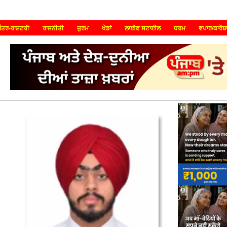
ੰਤਰ-ਰਾਸ਼ਟਰੀ
ਰਾਜਨੀਤੀ
ਜੁਰਮ
ਖੇਡਾਂ
ਲਾਈਫ ਸਟਾਈਲ
ਧਰਮ
ਵਪਾਰ/ਕਾਰੋਬ