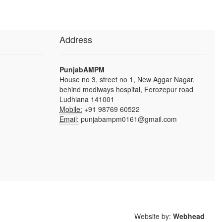
Address
PunjabAMPM
House no 3, street no 1, New Aggar Nagar,
behind mediways hospital, Ferozepur road
Ludhiana 141001
Mobile:
+91 98769 60522
Email:
punjabampm0161@gmail.com
Website by:
Webhead