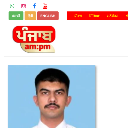
ਪੰਜਾਬੀ
हिंदी
ENGLISH
ਪੰਜਾਬ
ਸਿੱਖਿਆ
ਮਨੋਰੰਜਨ
ਅ