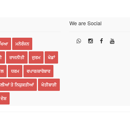
We are Social
ੱਖਿਆ
ਮਨੋਰੰਜਨ
ੀ
ਰਾਜਨੀਤੀ
ਜੁਰਮ
ਖੇਡਾਂ
ਈਲ
ਧਰਮ
ਵਪਾਰ/ਕਾਰੋਬਾਰ
ਲੀਆਂ ਤੇ ਨਿਯੁਕਤੀਆਂ
ਖੇਤੀਬਾੜੀ
ਦੇਸ਼