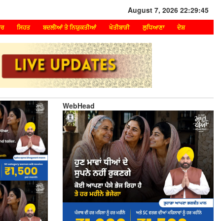
August 7, 2026 22:29:45
ਾਰ
ਸਿਹਤ
ਬਦਲੀਆਂ ਤੇ ਨਿਯੁਕਤੀਆਂ
ਖੇਤੀਬਾੜੀ
ਲੁਧਿਆਣਾ
ਦੇਸ਼
WebHead