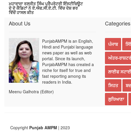
ਮਹਾਰਾਜਾ ਰਣਜੀਤ ਸਿੰਘ ਪ੍ਰੈਪਰੇਟਰੀ ਇੰਸਟੀਚਿਊਟ
ਦੇ ਦੋ ਕੈਡਿਟਾਂ ਨੇ ਏ.ਐਫ.ਸੀ.ਏ.ਟੀ. ਵਿੱਚ ਦੇਸ਼ ਭਰ
ਵਿੱਚੋਂ ਹਾਸਲ ਕੀਤ
About Us
Categories
PunjabAMPM is an English,
ਪੰਜਾਬ
ਸਿ
Hindi and Punjabi language
news paper as well as web
ਅੰਤਰ-ਰਾਸ਼ਟਰ
portal. Since its launch,
PunjabAMPM has created a
niche for itself for true and
ਲਾਈਫ ਸਟਾ
fast reporting among its
readers in India.
ਸਿਹਤ
ਬਦ
Meenu Galhotra (Editor)
ਲੁਧਿਆਣਾ
Copyright
Punjab AMPM
| 2023