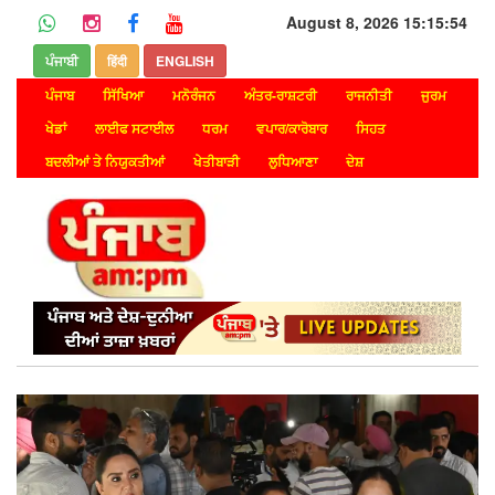
August 8, 2026 15:15:54
ਪੰਜਾਬੀ
हिंदी
ENGLISH
ਪੰਜਾਬ
ਸਿੱਖਿਆ
ਮਨੋਰੰਜਨ
ਅੰਤਰ-ਰਾਸ਼ਟਰੀ
ਰਾਜਨੀਤੀ
ਜੁਰਮ
ਖੇਡਾਂ
ਲਾਈਫ ਸਟਾਈਲ
ਧਰਮ
ਵਪਾਰ/ਕਾਰੋਬਾਰ
ਸਿਹਤ
ਬਦਲੀਆਂ ਤੇ ਨਿਯੁਕਤੀਆਂ
ਖੇਤੀਬਾੜੀ
ਲੁਧਿਆਣਾ
ਦੇਸ਼