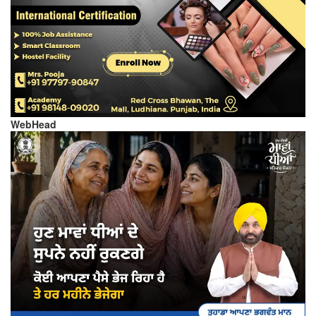
WebHead