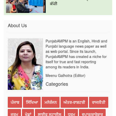
ਕੰਪੋਨੈ
About Us
PunjabAMPM is an English, Hindi and
Punjabi language news paper as well
as web portal. Since its launch,
PunjabAMPM has created a niche for
itself for true and fast reporting
among its readers in India.
Meenu Galhotra (Editor)
Categories
ਪੰਜਾਬ
ਸਿੱਖਿਆ
ਮਨੋਰੰਜਨ
ਅੰਤਰ-ਰਾਸ਼ਟਰੀ
ਰਾਜਨੀਤੀ
ਜੁਰਮ
ਖੇਡਾਂ
ਲਾਈਫ ਸਟਾਈਲ
ਧਰਮ
ਵਪਾਰ/ਕਾਰੋਬਾਰ